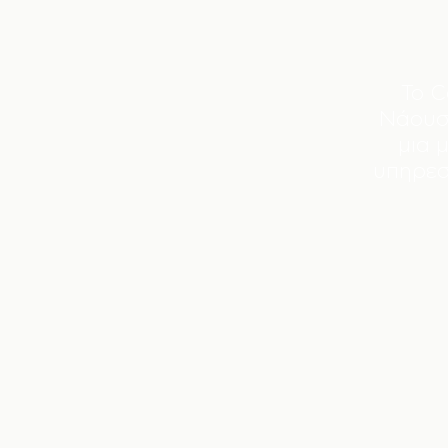
Το C
Νάουσ
μια 
υπηρεσ