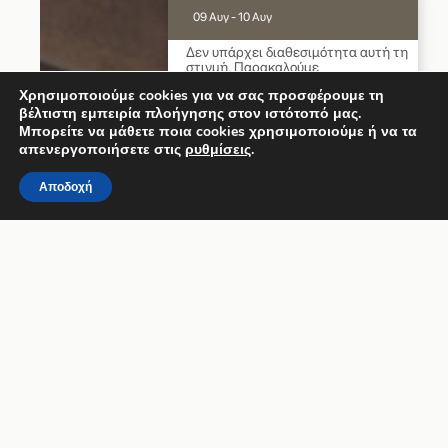
09 Αυγ - 10 Αυγ
Δεν υπάρχει διαθεσιμότητα αυτή τη
στιγμή. Παρακαλούμε
επικοινωνήστε μαζί μας για
Χρησιμοποιούμε cookies για να σας προσφέρουμε τη
περισσότερες πληροφορίες.
βέλτιστη εμπειρία πλοήγησης στον ιστότοπό μας.
Μπορείτε να μάθετε ποια cookies χρησιμοποιούμε ή να τα
9.6 / 10
(
278 Κριτικές
)
απενεργοποιήσετε στις
ρυθμίσεις
.
Powered by
Αποδοχή
Επωφεληθείτε από μοναδικές
εκπτώσεις
ΕΚΠΤΩΣΕΙΣ ΚΑΙ
ΠΡΟΣΦΟΡΕΣ
Κλείστε τη διαμονή σας στο Medusa